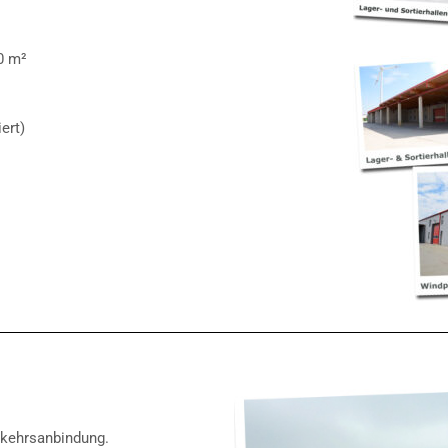
0 m²
ert)
rkehrsanbindung.