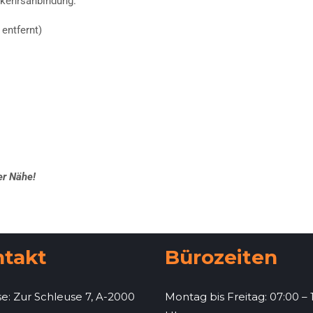
rkehrsanbindung.
entfernt)
er Nähe!
ntakt
Bürozeiten
e: Zur Schleuse 7, A-2000
Montag bis Freitag: 07:00 – 