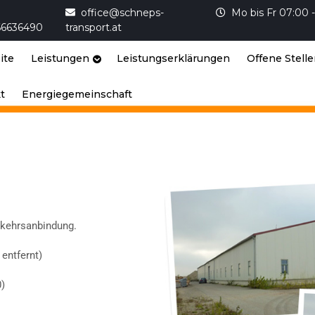
office@schneps-
Mo bis Fr 07:00 
66636490
transport.at
ite
Leistungen
Leistungserklärungen
Offene Stell
t
Energiegemeinschaft
rkehrsanbindung.
entfernt)
0)